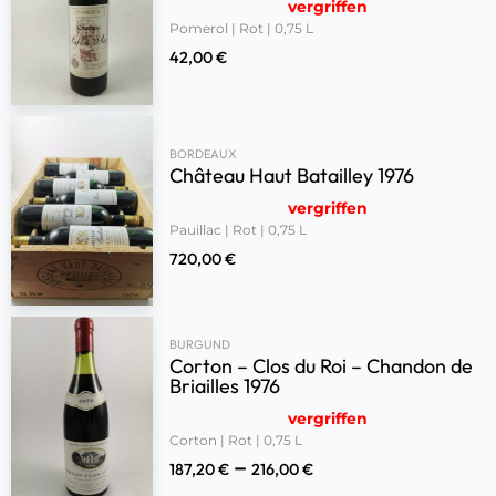
vergriffen
Pomerol | Rot | 0,75 L
42,00
€
BORDEAUX
Château Haut Batailley 1976
vergriffen
Pauillac | Rot | 0,75 L
720,00
€
BURGUND
Corton – Clos du Roi – Chandon de
Briailles 1976
vergriffen
Corton | Rot | 0,75 L
–
187,20
€
216,00
€