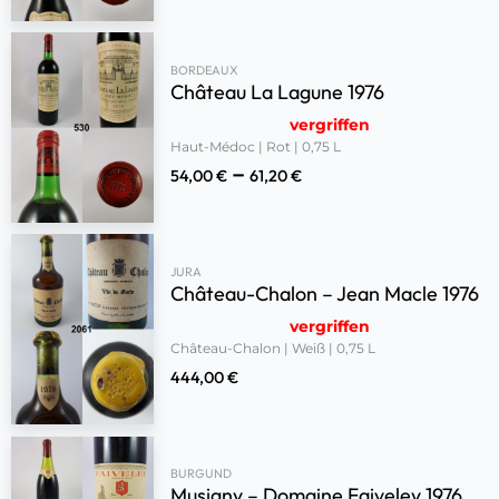
BORDEAUX
Château La Lagune 1976
vergriffen
Haut-Médoc | Rot | 0,75 L
–
54,00
€
61,20
€
JURA
Château-Chalon – Jean Macle 1976
vergriffen
Château-Chalon | Weiß | 0,75 L
444,00
€
BURGUND
Musigny – Domaine Faiveley 1976