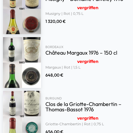
vergriffen
Musigny | Rot | 0,75 L
1 320,00
€
BORDEAUX
Château Margaux 1976 – 150 cl
vergriffen
Margaux | Rot | 1,5 L
648,00
€
BURGUND
Clos de la Griotte-Chambertin –
Thomas-Bassot 1976
vergriffen
Griotte-Chambertin | Rot | 0,75 L
456,00
€