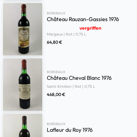
BORDEAUX
Château Rauzan-Gassies 1976
vergriffen
Margaux | Rot | 0,75 L
64,80
€
BORDEAUX
Château Cheval Blanc 1976
Saint-Emilion | Rot | 0,75 L
468,00
€
BORDEAUX
Lafleur du Roy 1976