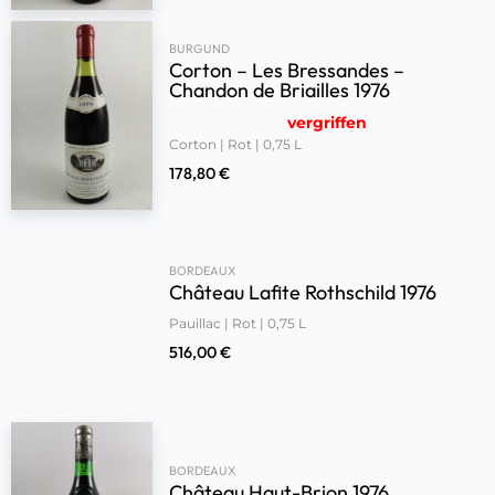
BURGUND
Corton – Les Bressandes –
Chandon de Briailles 1976
vergriffen
Corton | Rot | 0,75 L
178,80
€
BORDEAUX
Château Lafite Rothschild 1976
Pauillac | Rot | 0,75 L
516,00
€
BORDEAUX
Château Haut-Brion 1976