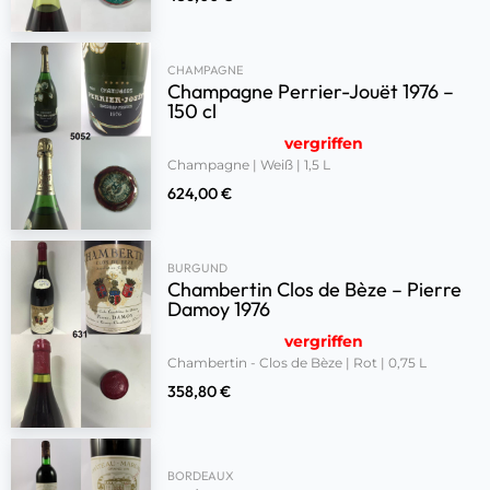
CHAMPAGNE
Champagne Perrier-Jouët 1976 –
150 cl
vergriffen
Champagne | Weiß | 1,5 L
624,00
€
BURGUND
Chambertin Clos de Bèze – Pierre
Damoy 1976
vergriffen
Chambertin - Clos de Bèze | Rot | 0,75 L
358,80
€
BORDEAUX