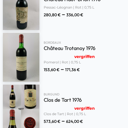
Pessac-Léognan | Rot | 0,75 L
–
280,80
€
336,00
€
BORDEAUX
Château Trotanoy 1976
vergriffen
Pomerol | Rot | 0,75 L
–
153,60
€
171,36
€
BURGUND
Clos de Tart 1976
vergriffen
Clos de Tart | Rot | 0,75 L
–
573,60
€
624,00
€