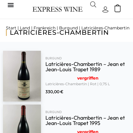
Start
|
Land
|
Frankreich
|
Burgund
| Latricières-Chambertin
LATRICIÈRES-CHAMBERTIN
BURGUND
Latricières-Chambertin – Jean et
Jean-Louis Trapet 1989
vergriffen
Latricières-Chambertin | Rot | 0,75 L
330,00
€
BURGUND
Latricières-Chambertin – Jean et
Jean-Louis Trapet 1995
vergriffen