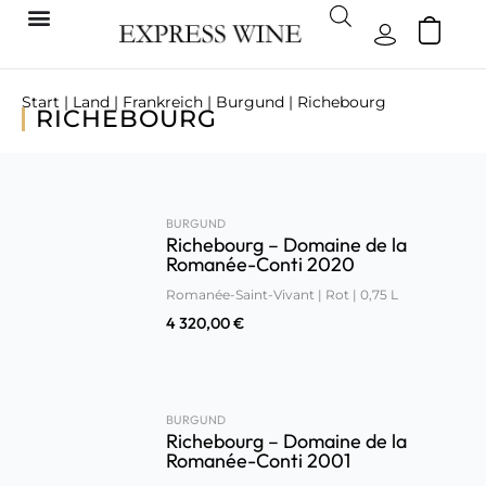
Start
|
Land
|
Frankreich
|
Burgund
| Richebourg
RICHEBOURG
BURGUND
Richebourg – Domaine de la
Romanée-Conti 2020
Romanée-Saint-Vivant | Rot | 0,75 L
4 320,00
€
BURGUND
Richebourg – Domaine de la
Romanée-Conti 2001