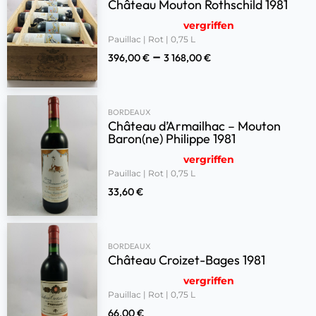
Château Mouton Rothschild 1981
vergriffen
Pauillac | Rot | 0,75 L
–
396,00
€
3 168,00
€
BORDEAUX
Château d’Armailhac – Mouton
Baron(ne) Philippe 1981
vergriffen
Pauillac | Rot | 0,75 L
33,60
€
BORDEAUX
Château Croizet-Bages 1981
vergriffen
Pauillac | Rot | 0,75 L
66,00
€