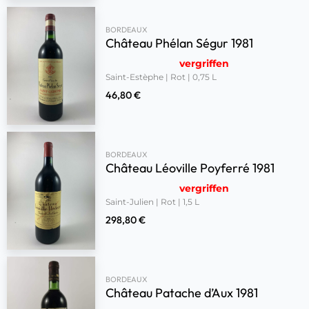
BORDEAUX
Château Phélan Ségur 1981
vergriffen
Saint-Estèphe | Rot | 0,75 L
46,80
€
BORDEAUX
Château Léoville Poyferré 1981
vergriffen
Saint-Julien | Rot | 1,5 L
298,80
€
BORDEAUX
Château Patache d’Aux 1981