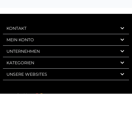
KONTAKT
MEIN KONTO
UNTERNEHMEN
KATEGORIEN
UNSERE WEBSITES
Express Wine 2006-2026 – Charly Web Design – Alle Rechte vorbehalten.
Verkauf an Minderjährige strengstens verboten. Der Missbrauch von
Alkohol ist gesundheitsschädlich. In Maßen genießen.