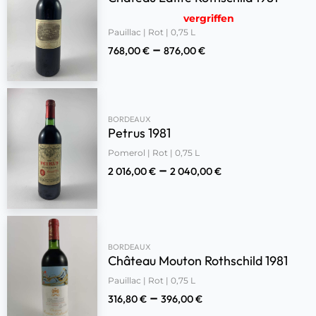
vergriffen
Pauillac | Rot | 0,75 L
–
768,00
€
876,00
€
BORDEAUX
Petrus 1981
Pomerol | Rot | 0,75 L
–
2 016,00
€
2 040,00
€
BORDEAUX
Château Mouton Rothschild 1981
Pauillac | Rot | 0,75 L
–
316,80
€
396,00
€