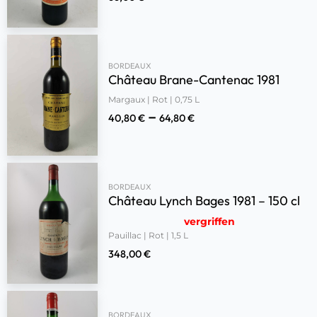
BORDEAUX
Château Brane-Cantenac 1981
Margaux | Rot | 0,75 L
–
40,80
€
64,80
€
BORDEAUX
Château Lynch Bages 1981 – 150 cl
vergriffen
Pauillac | Rot | 1,5 L
348,00
€
BORDEAUX