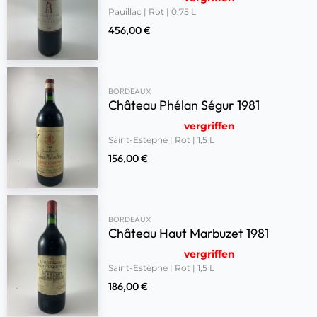
Pauillac | Rot | 0,75 L
456,00
€
BORDEAUX
Château Phélan Ségur 1981
vergriffen
Saint-Estèphe | Rot | 1,5 L
156,00
€
BORDEAUX
Château Haut Marbuzet 1981
vergriffen
Saint-Estèphe | Rot | 1,5 L
186,00
€