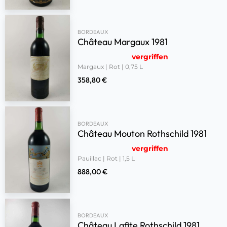
BORDEAUX
Château Margaux 1981
vergriffen
Margaux | Rot | 0,75 L
358,80
€
BORDEAUX
Château Mouton Rothschild 1981
vergriffen
Pauillac | Rot | 1,5 L
888,00
€
BORDEAUX
Château Lafite Rothschild 1981