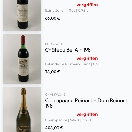
vergriffen
Saint-Julien | Rot | 0,75 L
66,00
€
BORDEAUX
Château Bel Air 1981
vergriffen
Lalande de Pomerol | Rot | 0,75 L
78,00
€
CHAMPAGNE
Champagne Ruinart – Dom Ruinart
1981
vergriffen
Champagne | Weiß | 0,75 L
408,00
€