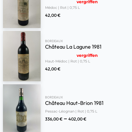
vergriffen
Médoc | Rot | 0,75 L
42,00
€
BORDEAUX
Château La Lagune 1981
vergriffen
Haut-Médoc | Rot | 0,75 L
42,00
€
BORDEAUX
Château Haut-Brion 1981
Pessac-Léognan | Rot | 0,75 L
–
336,00
€
402,00
€