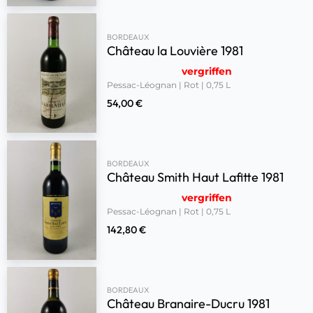
BORDEAUX
Château la Louvière 1981
vergriffen
Pessac-Léognan | Rot | 0,75 L
54,00
€
BORDEAUX
Château Smith Haut Lafitte 1981
vergriffen
Pessac-Léognan | Rot | 0,75 L
142,80
€
BORDEAUX
Château Branaire-Ducru 1981