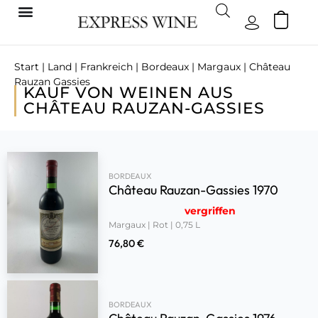
Start
|
Land
|
Frankreich
|
Bordeaux
|
Margaux
| Château
Rauzan Gassies
KAUF VON WEINEN AUS
CHÂTEAU RAUZAN-GASSIES
BORDEAUX
Château Rauzan-Gassies 1970
vergriffen
Margaux | Rot | 0,75 L
76,80
€
BORDEAUX