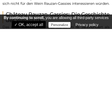
sich nicht für den Wein Rauzan-Gassies interessieren würden.
Château Rauzan-Gassies: Die Geschichte
By continuing to scroll,
you are allowing all third-party services
des Weinguts
✓ OK, accept all
Privacy policy
Personalize
Das Château Rauzan-Gassies wurde im 18. Jahrhundert als
erster Second Cru in der Gemeinde Margaux klassifiziert. Das
gleiche Château wurde 1855 zum zweiten Grand Cru ernannt.
Später ging es in den Besitz von Herrn Paul Quié über,
einem großen Weinliebhaber, der 1946 in Paris wohnte.
Leider verstarb Herr Quié 1968 und hinterließ seinem Sohn
Jean-Michel den Fortbestand von Château Rauzan-Gassies
als Erbe. Dies war die Zeit, in der das Schloss eine große
Modernisierung und Renovierung erfuhr. Jean-Philippe und
Anne-Françoise, die beiden Kinder von Jean-Michel, haben
die Leitung des Hauses Rauzan-Gassies seit den 2000er
Jahren übernommen. Das Schloss hat an Parzellen
gewonnen und ist unter ihrer Verwaltung viel größer
geworden. Er hat sicherlich noch viele Tage vor sich.
Die Fläche des Schlosses Rauzan-