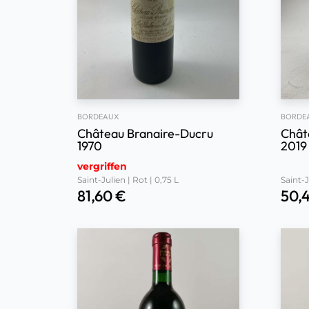
BORDEAUX
BORDE
Château Branaire-Ducru
Chât
1970
2019
vergriffen
Saint-Julien | Rot | 0,75 L
Saint-J
81,60
€
50,