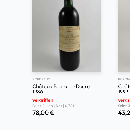
BORDE
BORDEAUX
Chât
Château Branaire-Ducru
1993
1986
vergriffen
vergr
Saint-Julien | Rot | 0,75 L
Saint-J
78,00
€
43,