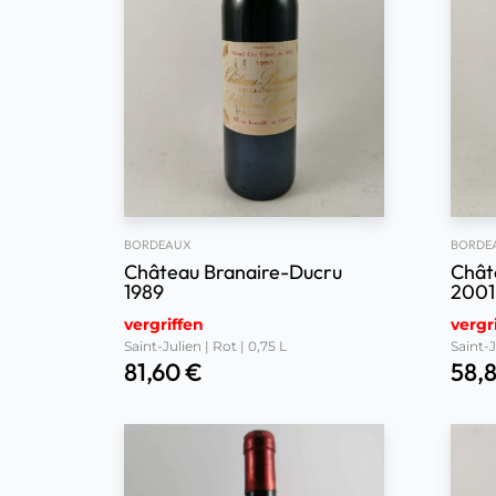
BORDEAUX
BORDE
Château Branaire-Ducru
Chât
1989
2001
vergriffen
vergr
Saint-Julien | Rot | 0,75 L
Saint-J
81,60
€
58,