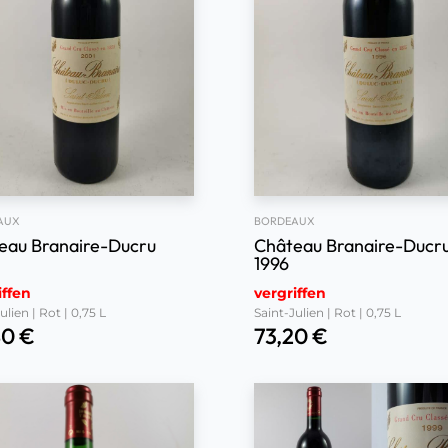
AUX
BORDEAUX
eau Branaire-Ducru
Château Branaire-Ducr
1996
iffen
vergriffen
ulien | Rot | 0,75 L
Saint-Julien | Rot | 0,75 L
80
€
73,20
€