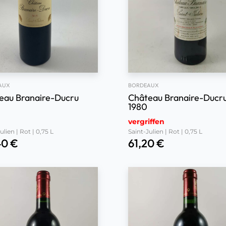
AUX
BORDEAUX
eau Branaire-Ducru
Château Branaire-Ducr
1980
vergriffen
ulien | Rot | 0,75 L
Saint-Julien | Rot | 0,75 L
40
€
61,20
€