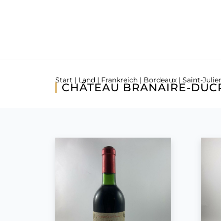
Start
|
Land
|
Frankreich
|
Bordeaux
|
Saint-Julie
CHÂTEAU BRANAIRE-DUC