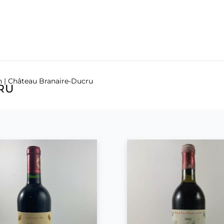
n
| Château Branaire-Ducru
RU