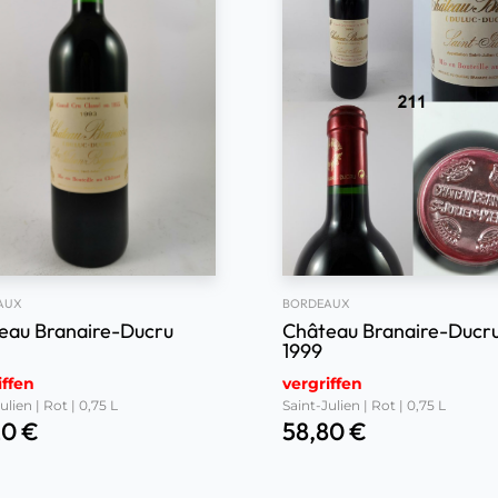
AUX
BORDEAUX
eau Branaire-Ducru
Château Branaire-Ducr
1999
iffen
vergriffen
ulien | Rot | 0,75 L
Saint-Julien | Rot | 0,75 L
20
€
58,80
€