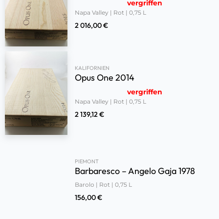
vergriffen
Napa Valley | Rot | 0,75 L
2 016,00
€
KALIFORNIEN
Opus One 2014
vergriffen
Napa Valley | Rot | 0,75 L
2 139,12
€
PIEMONT
Barbaresco – Angelo Gaja 1978
Barolo | Rot | 0,75 L
156,00
€