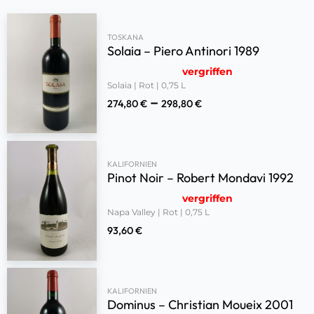
TOSKANA
Solaia – Piero Antinori 1989
vergriffen
Solaia | Rot | 0,75 L
–
274,80
€
298,80
€
KALIFORNIEN
Pinot Noir – Robert Mondavi 1992
vergriffen
Napa Valley | Rot | 0,75 L
93,60
€
KALIFORNIEN
Dominus – Christian Moueix 2001