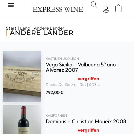
Start
|
Land
| Andere Länder
ANDERE LÄNDER
KASTILIEN UND LEON
Vega Sicilia – Valbuena 5º ano –
Alvarez 2007
vergriffen
Ribera Del Duero | Rot | 0,75 L
792,00
€
KALIFORNIEN
Dominus – Christian Moueix 2008
vergriffen