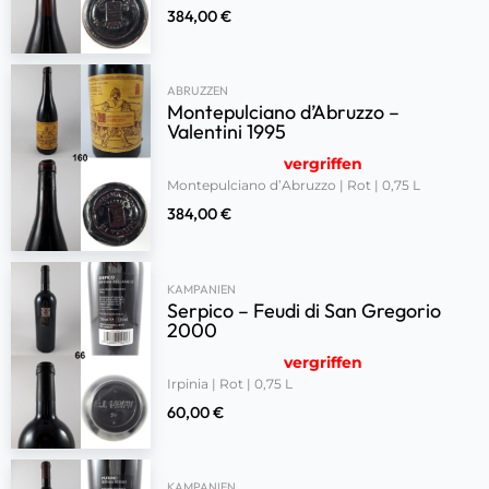
384,00
€
ABRUZZEN
Montepulciano d’Abruzzo –
Valentini 1995
vergriffen
Montepulciano d’Abruzzo | Rot | 0,75 L
384,00
€
KAMPANIEN
Serpico – Feudi di San Gregorio
2000
vergriffen
Irpinia | Rot | 0,75 L
60,00
€
KAMPANIEN