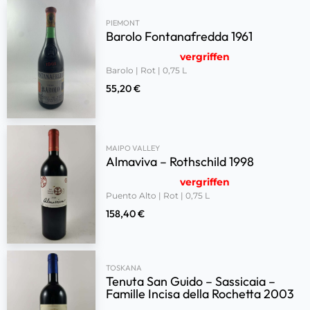
PIEMONT
Barolo Fontanafredda 1961
vergriffen
Barolo | Rot | 0,75 L
55,20
€
MAIPO VALLEY
Almaviva – Rothschild 1998
vergriffen
Puento Alto | Rot | 0,75 L
158,40
€
TOSKANA
Tenuta San Guido – Sassicaia –
Famille Incisa della Rochetta 2003