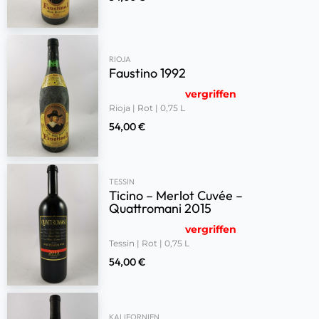
RIOJA
Faustino 1992
vergriffen
Rioja | Rot | 0,75 L
54,00
€
TESSIN
Ticino – Merlot Cuvée –
Quattromani 2015
vergriffen
Tessin | Rot | 0,75 L
54,00
€
KALIFORNIEN