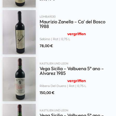
LOMBARDEI
Maurizio Zanella – Ca‘ del Bosco
1988
vergriffen
Sebino | Rot | 0,75 L
78,00
€
KASTILIEN UND LEON
Vega Sicilia – Valbuena 5º ano –
Alvarez 1985
vergriffen
Ribera Del Duero | Rot | 0,75 L
150,00
€
KASTILIEN UND LEON
Vega Sicilia – Valbuena 5º ano –