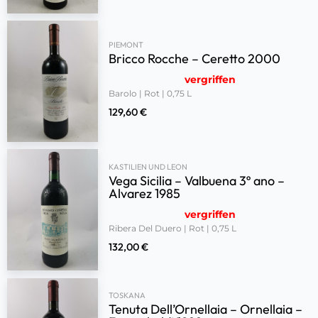
PIEMONT
Bricco Rocche – Ceretto 2000
vergriffen
Barolo | Rot | 0,75 L
129,60
€
KASTILIEN UND LEON
Vega Sicilia – Valbuena 3º ano –
Alvarez 1985
vergriffen
Ribera Del Duero | Rot | 0,75 L
132,00
€
TOSKANA
Tenuta Dell’Ornellaia – Ornellaia –