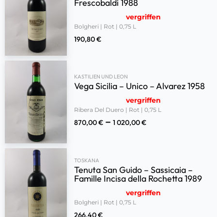
Frescobaldi 1988
vergriffen
Bolgheri | Rot | 0,75 L
190,80
€
KASTILIEN UND LEON
Vega Sicilia – Unico – Alvarez 1958
vergriffen
Ribera Del Duero | Rot | 0,75 L
–
870,00
€
1 020,00
€
TOSKANA
Tenuta San Guido – Sassicaia –
Famille Incisa della Rochetta 1989
vergriffen
Bolgheri | Rot | 0,75 L
266,40
€