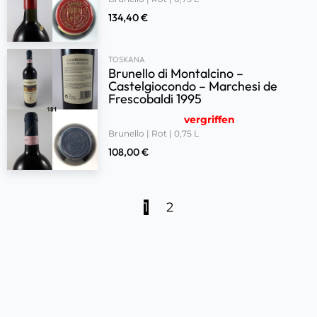
134,40
€
TOSKANA
Brunello di Montalcino –
Castelgiocondo – Marchesi de
Frescobaldi 1995
vergriffen
Brunello | Rot | 0,75 L
108,00
€
1
2