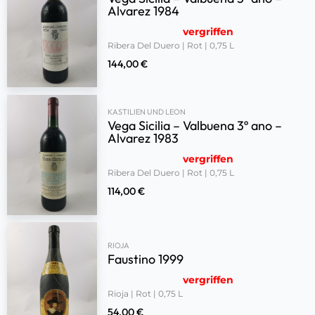
Alvarez 1984
vergriffen
Ribera Del Duero | Rot | 0,75 L
144,00
€
KASTILIEN UND LEON
Vega Sicilia – Valbuena 3º ano –
Alvarez 1983
vergriffen
Ribera Del Duero | Rot | 0,75 L
114,00
€
RIOJA
Faustino 1999
vergriffen
Rioja | Rot | 0,75 L
54,00
€