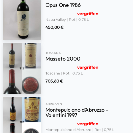
Opus One 1986
vergriffen
Napa Valley | Rot | 0,75 L
450,00
€
TOSKANA
Masseto 2000
vergriffen
Toscane | Rot | 0,75 L
705,60
€
ABRUZZEN
Montepulciano d’Abruzzo –
Valentini 1997
vergriffen
Montepulciano d’Abruzzo | Rot | 0,75 L