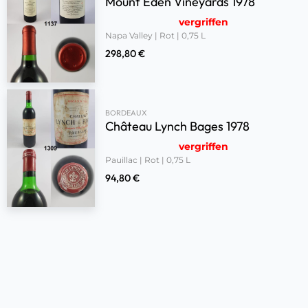
Mount Eden Vineyards 1978
vergriffen
Napa Valley | Rot | 0,75 L
298,80
€
BORDEAUX
Château Lynch Bages 1978
vergriffen
Pauillac | Rot | 0,75 L
94,80
€