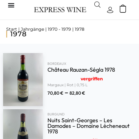
Start
|
Jahrgänge
|
1970 - 1979
| 1978
1978
BORDEAUX
Château Rauzan-Ségla 1978
vergriffen
Margaux | Rot | 0,75 L
–
70,80
€
82,80
€
BURGUND
Nuits Saint-Georges – Les
Damodes – Domaine Lécheneaut
1978