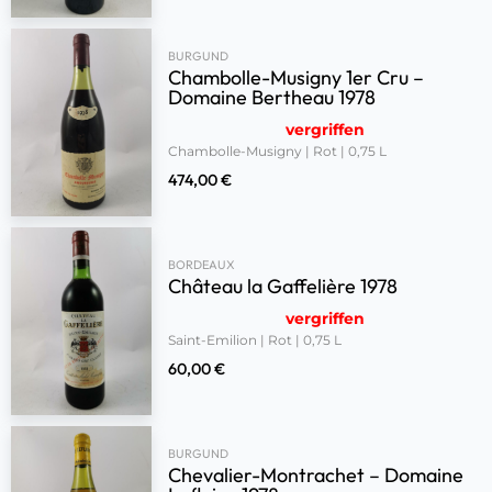
BURGUND
Chambolle-Musigny 1er Cru –
Domaine Bertheau 1978
vergriffen
Chambolle-Musigny | Rot | 0,75 L
474,00
€
BORDEAUX
Château la Gaffelière 1978
vergriffen
Saint-Emilion | Rot | 0,75 L
60,00
€
BURGUND
Chevalier-Montrachet – Domaine