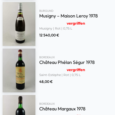
BURGUND
Musigny – Maison Leroy 1978
vergriffen
Musigny | Rot | 0,75 L
12 540,00
€
BORDEAUX
Château Phélan Ségur 1978
vergriffen
Saint-Estèphe | Rot | 0,75 L
48,00
€
BORDEAUX
Château Margaux 1978