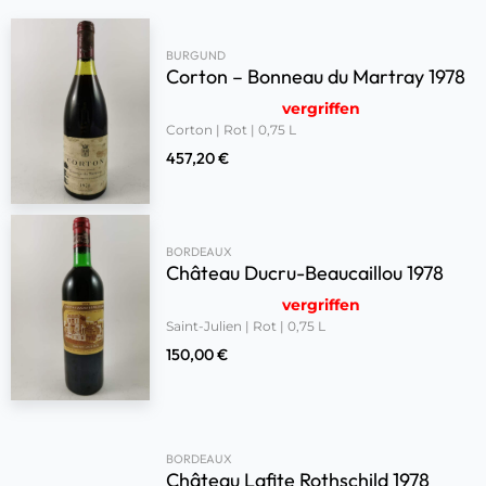
BURGUND
Corton – Bonneau du Martray 1978
vergriffen
Corton | Rot | 0,75 L
457,20
€
BORDEAUX
Château Ducru-Beaucaillou 1978
vergriffen
Saint-Julien | Rot | 0,75 L
150,00
€
BORDEAUX
Château Lafite Rothschild 1978