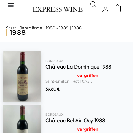
Start
|
Jahrgänge
|
1980 - 1989
| 1988
1988
BORDEAUX
Château La Dominique 1988
vergriffen
Saint-Emilion | Rot | 0,75 L
39,60
€
BORDEAUX
Château Bel Air Ouÿ 1988
vergriffen