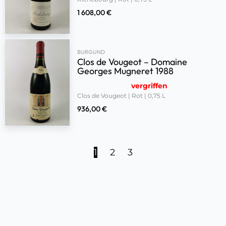
1 608,00
€
BURGUND
Clos de Vougeot – Domaine
Georges Mugneret 1988
vergriffen
Clos de Vougeot | Rot | 0,75 L
936,00
€
1
2
3