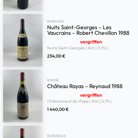
BURGUND
Nuits Saint-Georges – Les
Vaucrains – Robert Chevillon 1988
vergriffen
Nuits-Saint-Georges | Rot | 0,75 L
234,00
€
RHONE
Château Rayas – Reynaud 1988
vergriffen
Châteauneuf-du-Pape | Rot | 0,75 L
1 440,00
€
BORDEAUX