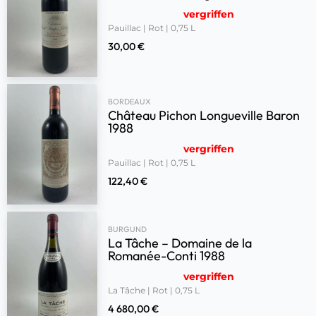
vergriffen
Pauillac | Rot | 0,75 L
30,00
€
BORDEAUX
Château Pichon Longueville Baron
1988
vergriffen
Pauillac | Rot | 0,75 L
122,40
€
BURGUND
La Tâche – Domaine de la
Romanée-Conti 1988
vergriffen
La Tâche | Rot | 0,75 L
4 680,00
€