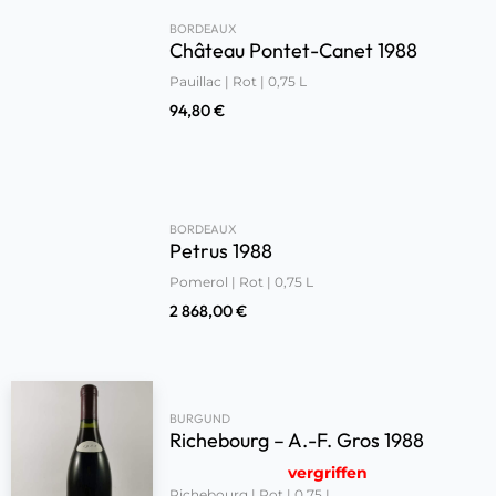
BORDEAUX
Château Pontet-Canet 1988
Pauillac | Rot | 0,75 L
94,80
€
BORDEAUX
Petrus 1988
Pomerol | Rot | 0,75 L
2 868,00
€
BURGUND
Richebourg – A.-F. Gros 1988
vergriffen
Richebourg | Rot | 0,75 L