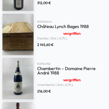
312,00
€
BORDEAUX
Château Lynch Bages 1988
vergriffen
Pauillac | Rot | 0,75 L
2 145,60
€
BURGUND
Chambertin – Domaine Pierre
André 1988
vergriffen
Chambertin | Rot | 0,75 L
216,00
€