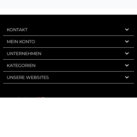
KONTAKT
MEIN KONTO
UNTERNEHMEN
KATEGORIEN
UNSERE WEBSITES
Express Wine 2006-2026 – Charly Web Design – Alle Rechte vorbehalten.
Verkauf an Minderjährige strengstens verboten. Der Missbrauch von
Alkohol ist gesundheitsschädlich. In Maßen genießen.