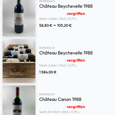
BORDEAUX
Château Beychevelle 1988
vergriffen
Saint-Julien | Rot | 0,75 L
–
58,80
€
103,20
€
BORDEAUX
Château Beychevelle 1988
vergriffen
Saint-Julien | Rot | 0,75 L
1 584,00
€
BORDEAUX
Château Canon 1988
vergriffen
Saint-Emilion | Rot | 0,75 L